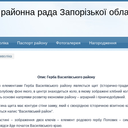
 районна рада Запорізької обла
ліка
Паспорт району
Фотогалерея
Нагородження
мволіка
Опис Герба Василівського району
 елементами Герба Василівського району являється щит (історично-тради
олубому фоні якого, в центрі знаходиться коло, в якому зображені хлібний кол
ть основні напрямки розвитку економіки району – аграрний і гірничодобувний.
ина щита має контури стіни замку, який є своєрідною історичною візитною к
ться напис “Василівський район”.
астині – зображення двох ключів – елемент родового гербу Попових – сим
відси йде початок Василівського краю.