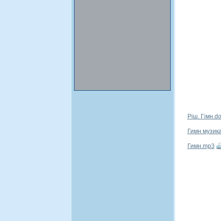
Ріш. Гімн.d
Гимн музик
Гимн.mp3