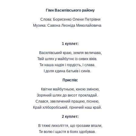
Гімн Василівського району
Слова: Борисенко Олени Петрівни
Музика: Савона Леоніда Миколайовича
1 куплет:
Василівський краю, земля величава,
Твій шлях у майбутнє із сивих віків.
Ти наша надія і гордість, і слава.
І доля єдина батьків і синів.
Приспів:
Квітни майбутньою, юною зміною,
Зоряний шлях до висот прокладай.
Слався, звеличений працею, піснею,
Край хліборобський, гірничий наш край.
2 куплет:
В тяжкі лихоліття, що грозами впали,
Ти волю і щастя в боях здобував.