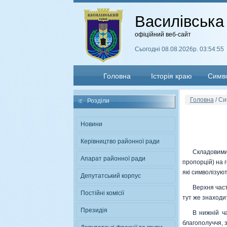
Василівська
офіційний веб-сайт
Сьогоднi 08.08.2026р. 03:54:56
Головна
Історія краю
Симво
Головна
/ Си
Розділи
Новини
Керiвництво районної ради
Складовими
Апарат районної ради
пропорцій) на г
які символізую
Депутатський корпус
Верхня част
Постiйнi комiсiї
тут же знаходи
Президiя
В нижній ч
благополуччя, з