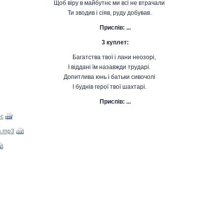
Щоб віру в майбутнє ми всі не втрачали
Ти зводив і сіяв, руду добував.
Приспів: ...
3 куплет:
Багатства твої і лани неозорі,
І віддані їм назавжди трударі.
Допитлива юнь і батьки сивочолі
І буднів герої твої шахтарі.
Приспів: ...
oc
а.mp3