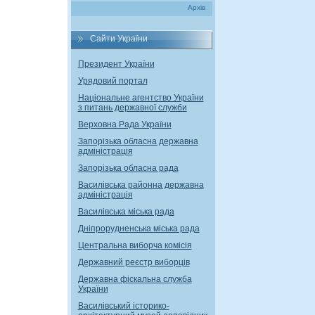
Архів
Сайти України
Президент України
Урядовий портал
Національне агентство України
з питань державної служби
Верховна Рада України
Запорізька обласна державна
адміністрація
Запорiзька обласна рада
Василівська районна державна
адміністрація
Василівська міська рада
Дніпрорудненська міська рада
Центральна виборча комісія
Державний реєстр виборців
Державна фіскальна служба
України
Василівський історико-