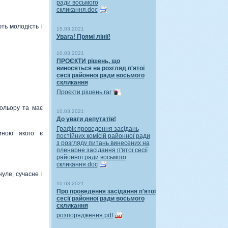
ради восьмого
скликання.doc
ть молодість і
15.03.2021
Увага! Прямі лінії!
10.03.2021
ПРОЄКТИ рішень, що
виносяться на розгляд п'ятої
сесії районної ради восьмого
скликання
Проєкти рішень.rar
ольору та має
10.03.2021
До уваги депутатів!
Графік проведення засідань
тиною якого є
постійних комісій районної ради
з розгляду питань винесених на
пленарне засідання п'ятої сесії
районної ради восьмого
скликання.doc
уле, сучасне і
10.03.2021
Про проведення засідання п'ятої
сесії районної ради восьмого
скликання
розпорядження.pdf