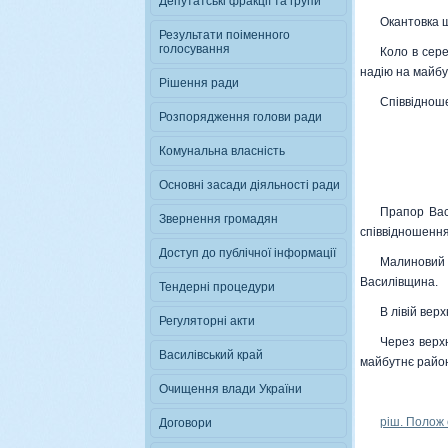
Депутатськi фракцiї та групи
Окантовка щ
Результати поіменного
голосування
Коло в сере
надію на майбу
Рiшення ради
Співвідноше
Розпорядження голови ради
Комунальна власнiсть
Основні засади діяльності ради
Прапор Вас
Звернення громадян
співвідношення 
Доступ до публічної інформації
Малиновий
Василівщина.
Тендернi процедури
В лівій вер
Регуляторні акти
Через верхн
Василівський край
майбутнє район
Очищення влади України
ріш. Полож 
Договори