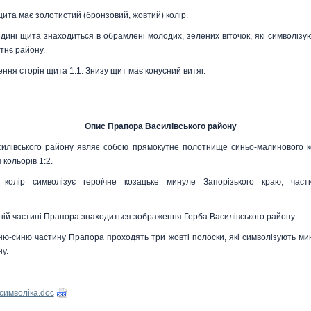
ита має золотистий (бронзовий, жовтий) колір.
дині щита знаходиться в обрамлені молодих, зелених віточок, які символізую
тнє району.
ння сторін щита 1:1. Знизу щит має конусний витяг.
Опис Прапора Василівського району
илівського району являє собою прямокутне полотнище синьо-малинового к
кольорів 1:2.
 колір символізує героїчне козацьке минуле Запорізького краю, час
хній частині Прапора знаходиться зображення Герба Василівського району.
ю-синю частину Прапора проходять три жовті полоски, які символізують мин
у.
символіка.doc