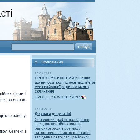
сті
Оголошення
15.03.2021
ПРОЄКТ УТОЧНЕНИЙ рішення,
що виноситься на розгляд п'ятої
сесії районної ради восьмого
скликання
ційних форм і
ПРОЄКТ УТОЧНЕНИЙ.rar
ос і вагонетка,
15.03.2021
До уваги депутатів!
арткою району,
Оновлений графік проведення
засідань постійних комісій
районної ради з розгляду
вол безпеки і
питань винесених на пленарне
засідання пятої сесії районної